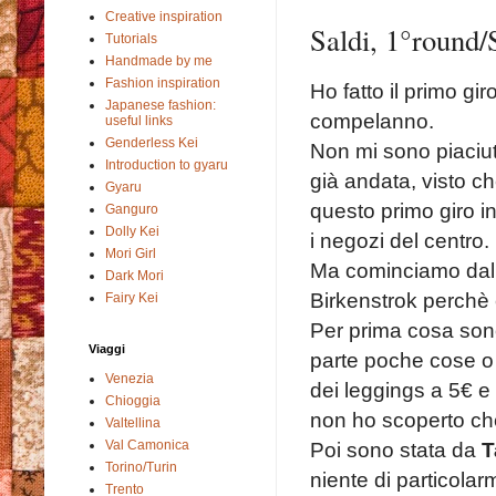
Creative inspiration
Saldi, 1°round/
Tutorials
Handmade by me
Fashion inspiration
Ho fatto il primo gi
Japanese fashion:
compelanno.
useful links
Genderless Kei
Non mi sono piaciut
Introduction to gyaru
già andata, visto ch
Gyaru
questo primo giro i
Ganguro
Dolly Kei
i negozi del centro.
Mori Girl
Ma cominciamo dal p
Dark Mori
Birkenstrok perchè
Fairy Kei
Per prima cosa sono
Viaggi
parte poche cose o s
Venezia
dei leggings a 5€ e
Chioggia
non ho scoperto ch
Valtellina
Poi sono stata da
T
Val Camonica
Torino/Turin
niente di particolar
Trento