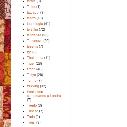
tarme
(3)
Tatler
(1)
tatuaggi
(9)
teatro
(13)
tecnologia
(41)
telefilm
(72)
tendenze
(93)
Terranova
(20)
tezenis
(7)
tgc
(3)
Thailandia
(11)
Tiger
(28)
timbri
(40)
Tokyo
(28)
Torino
(7)
trekking
(32)
trentesimo
compleanno a Londra
(7)
Trento
(3)
Treviso
(7)
Troia
(1)
Troisi
(3)