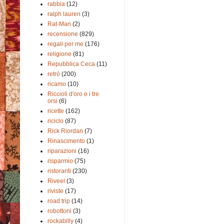
rabbia
(12)
ralph lauren
(3)
Rat-Man
(2)
recensione
(829)
regali per me
(176)
religione
(81)
Repubblica Ceca
(11)
retrò
(200)
ricamo
(10)
Riccioli d'oro e i tre
orsi
(6)
ricette
(162)
riciclo
(87)
Rick Riordan
(7)
Rinascimento
(1)
riparazioni
(16)
risparmio
(75)
ristoranti
(230)
Riveel
(3)
riviste
(17)
road trip
(14)
robottoni
(3)
rockabilly
(4)