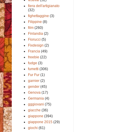
fiera dell'artigianato
(32)
fighettaggine
(3)
Filippine
(8)
film
(260)
Finlandia
(2)
Fiorucci
(5)
Fixdesign
(2)
Francia
(49)
freebie
(22)
fudge
(3)
fumetti
(306)
Fur Fur
(1)
garnier
(2)
gender
(45)
Genova
(17)
Germania
(4)
gggiovani
(75)
giacche
(36)
giappone
(394)
giappone 2015
(29)
giochi
(61)