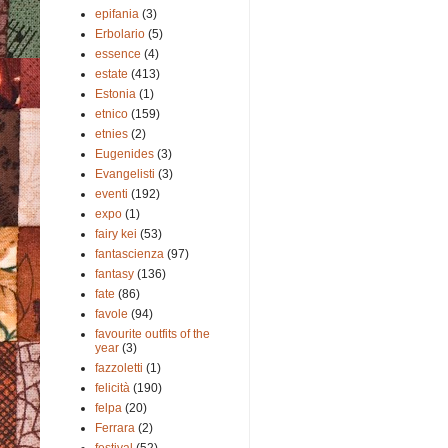
epifania
(3)
Erbolario
(5)
essence
(4)
estate
(413)
Estonia
(1)
etnico
(159)
etnies
(2)
Eugenides
(3)
Evangelisti
(3)
eventi
(192)
expo
(1)
fairy kei
(53)
fantascienza
(97)
fantasy
(136)
fate
(86)
favole
(94)
favourite outfits of the
year
(3)
fazzoletti
(1)
felicità
(190)
felpa
(20)
Ferrara
(2)
festival
(52)