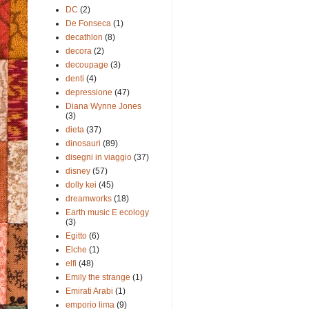
DC
(2)
De Fonseca
(1)
decathlon
(8)
decora
(2)
decoupage
(3)
denti
(4)
depressione
(47)
Diana Wynne Jones
(3)
dieta
(37)
dinosauri
(89)
disegni in viaggio
(37)
disney
(57)
dolly kei
(45)
dreamworks
(18)
Earth music E ecology
(3)
Egitto
(6)
Elche
(1)
elfi
(48)
Emily the strange
(1)
Emirati Arabi
(1)
emporio lima
(9)