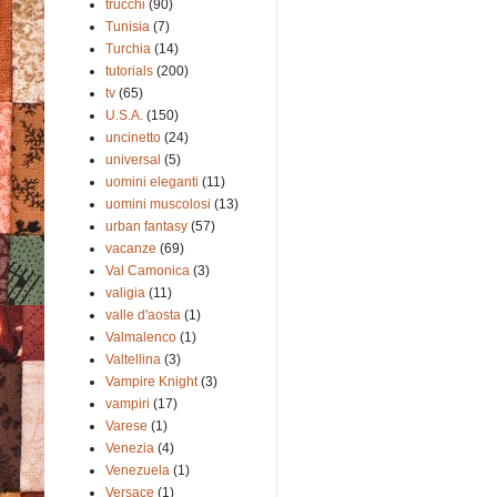
trucchi
(90)
Tunisia
(7)
Turchia
(14)
tutorials
(200)
tv
(65)
U.S.A.
(150)
uncinetto
(24)
universal
(5)
uomini eleganti
(11)
uomini muscolosi
(13)
urban fantasy
(57)
vacanze
(69)
Val Camonica
(3)
valigia
(11)
valle d'aosta
(1)
Valmalenco
(1)
Valtellina
(3)
Vampire Knight
(3)
vampiri
(17)
Varese
(1)
Venezia
(4)
Venezuela
(1)
Versace
(1)