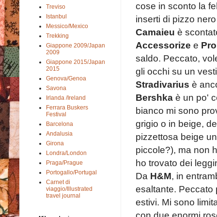
cose in sconto la fe
Treviso
Istanbul
inserti di pizzo ner
Messico/Mexico
Camaieu
è scontat
Trekking
Accessorize
e
Pr
Giappone 2009/Japan
2009
saldo. Peccato, vo
Giappone 2015/Japan
2015
gli occhi su un vest
Genova/Genoa
Stradivarius
è anco
Savona
Bershka
è un po' c
Irlanda /Ireland
Ferrara Buskers
bianco mi sono prov
Festival
grigio o in beige, d
Barcelona
Andalusia
pizzettosa beige un 
Girona
piccole?), ma non h
Londra/London
ho trovato dei legg
Praga/Prague
Portogallo/Portugal
Da
H&M
, in entram
Carnet di
esaltante. Peccato 
viaggio/Illustrated
travel journal
estivi. Mi sono lim
con due enormi ros