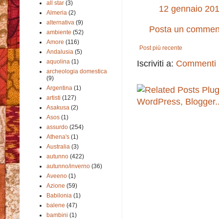
all star
(3)
12 gennaio 201
Almeria
(2)
alternativa
(9)
Posta un commen
ambiente
(52)
Amore
(116)
Post più recente
Andalusia
(5)
aquolina
(1)
Iscriviti a:
Commenti s
archeologia domestica
(9)
Argentina
(1)
artisti
(127)
Asakusa
(2)
Asos
(1)
assurdo
(254)
Athena's
(1)
Australia
(3)
autunno
(422)
autunno/inverno
(36)
Aveeno
(1)
Azione
(59)
Babilonia
(1)
balene
(47)
bambini
(1)