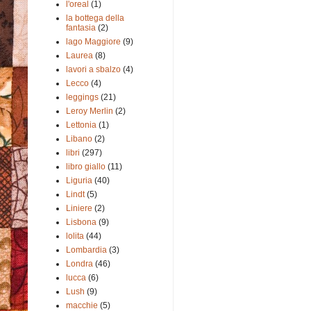
l'oreal
(1)
la bottega della
fantasia
(2)
lago Maggiore
(9)
Laurea
(8)
lavori a sbalzo
(4)
Lecco
(4)
leggings
(21)
Leroy Merlin
(2)
Lettonia
(1)
Libano
(2)
libri
(297)
libro giallo
(11)
Liguria
(40)
Lindt
(5)
Liniere
(2)
Lisbona
(9)
lolita
(44)
Lombardia
(3)
Londra
(46)
lucca
(6)
Lush
(9)
macchie
(5)