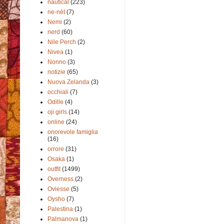
nautical
(223)
ne-nèt
(7)
Nemi
(2)
nerd
(60)
Nile Perch
(2)
Nivea
(1)
Nonno
(3)
notizie
(65)
Nuova Zelanda
(3)
occhiali
(7)
Odille
(4)
oji girls
(14)
online
(24)
onorevole famiglia
(16)
orrore
(31)
Osaka
(1)
outfit
(1499)
Overness
(2)
Oviesse
(5)
Oysho
(7)
Palestina
(1)
Palmanova
(1)