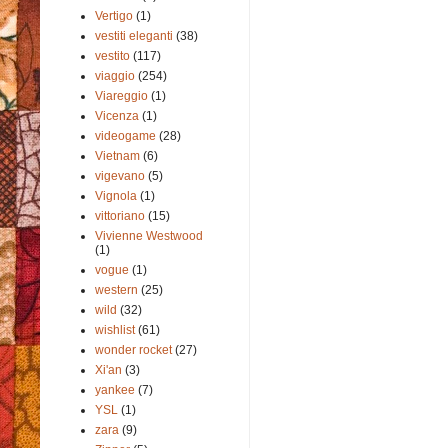
Vertigo
(1)
vestiti eleganti
(38)
vestito
(117)
viaggio
(254)
Viareggio
(1)
Vicenza
(1)
videogame
(28)
Vietnam
(6)
vigevano
(5)
Vignola
(1)
vittoriano
(15)
Vivienne Westwood
(1)
vogue
(1)
western
(25)
wild
(32)
wishlist
(61)
wonder rocket
(27)
Xi'an
(3)
yankee
(7)
YSL
(1)
zara
(9)