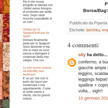
Per il mio nuovo
P
progetto di stampa con
i timbri avevo bisogno
Borsa/
Bag
:
di inchiostro per stoffa
nero. Dopo varie
ricerche (soprattutto di
un colo...
Pubblicato da
Piperita
Valigia per la
Etichette:
bershka
,
emp
Spagna/Suitcase for
Spain
Domani finalmente
4 commenti:
parto per la Spagna!
Sono talmente in trip
che al mare mi sono
messa a dipingere il
sily
ha detto...
contenuto della mia
valigia. Che ovv...
confermo, a bue
giacche ampie d
La mia nuova camera
da letto!/My new
leggins, scalda
bedroom!
E' un po' che non vi
leggings felpat
parlo dei lavori per
spalline + copr
risistemare il mio
appartamento. Come
volta... sigh!!
al solito vanno a
rilento, ma ho grandi
10 gennaio 201
notizie: ...