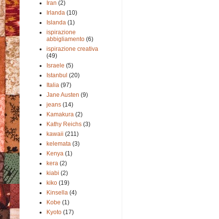
Iran
(2)
Irlanda
(10)
Islanda
(1)
ispirazione
abbigliamento
(6)
ispirazione creativa
(49)
Israele
(5)
Istanbul
(20)
Italia
(97)
Jane Austen
(9)
jeans
(14)
Kamakura
(2)
Kathy Reichs
(3)
kawaii
(211)
kelemata
(3)
Kenya
(1)
kera
(2)
kiabi
(2)
kiko
(19)
Kinsella
(4)
Kobe
(1)
Kyoto
(17)