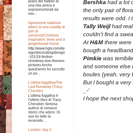
Bershka
had a lot o
jeans del fratello di
una mia amica e
the only pair of flo
soprannominati da
mio...
results were odd. I t
Ispirazione natalizia:
Tally Weijl
had real
alberi (e una casetta di
pan di
couldn't find a sweat
zenzero)/Chrismas
inspiration: trees and a
At
H&M
there were g
gingerbread house
http://www.hgtv.com/de
bougth a headband w
sign/decorating/design
-101/18-festive-
Pimkie
was terribile
christmas-tree-themes-
and someone else bo
pictures Anche
quest'anno ho raccolto
boules (yeah, very k
un po...
But I bought a very n
L'ultima fuggitiva/The
Last Runaway (Tracy
_-'
Chevlier)
L'ultima fuggitiva è
I hope the next shop
l'ultimo libro di Tracy
Chevalier, famosa
autrice di romanzi
storici che adoro. Di
suo ho letto (e
recensito...
London: day 3