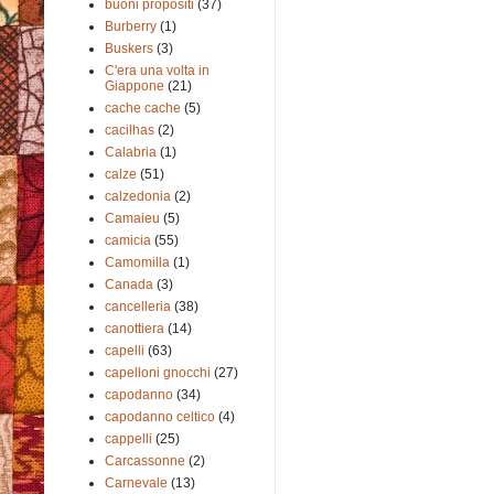
buoni propositi
(37)
Burberry
(1)
Buskers
(3)
C'era una volta in
Giappone
(21)
cache cache
(5)
cacilhas
(2)
Calabria
(1)
calze
(51)
calzedonia
(2)
Camaieu
(5)
camicia
(55)
Camomilla
(1)
Canada
(3)
cancelleria
(38)
canottiera
(14)
capelli
(63)
capelloni gnocchi
(27)
capodanno
(34)
capodanno celtico
(4)
cappelli
(25)
Carcassonne
(2)
Carnevale
(13)