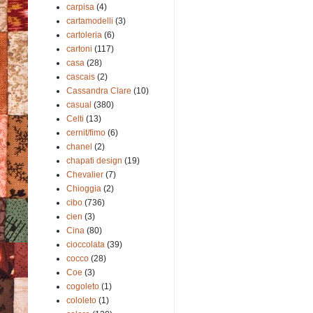
carpisa
(4)
cartamodelli
(3)
cartoleria
(6)
cartoni
(117)
casa
(28)
cascais
(2)
Cassandra Clare
(10)
casual
(380)
Celti
(13)
cernit/fimo
(6)
chanel
(2)
chapati design
(19)
Chevalier
(7)
Chioggia
(2)
cibo
(736)
cien
(3)
Cina
(80)
cioccolata
(39)
cocco
(28)
Coe
(3)
cogoleto
(1)
cololeto
(1)