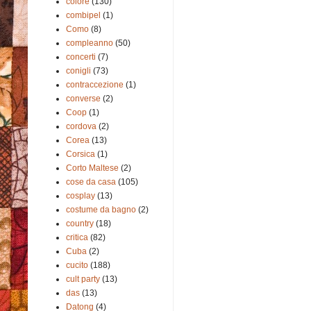
colore
(130)
combipel
(1)
Como
(8)
compleanno
(50)
concerti
(7)
conigli
(73)
contraccezione
(1)
converse
(2)
Coop
(1)
cordova
(2)
Corea
(13)
Corsica
(1)
Corto Maltese
(2)
cose da casa
(105)
cosplay
(13)
costume da bagno
(2)
country
(18)
critica
(82)
Cuba
(2)
cucito
(188)
cult party
(13)
das
(13)
Datong
(4)