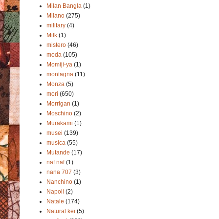
Milan Bangla
(1)
Milano
(275)
military
(4)
Milk
(1)
mistero
(46)
moda
(105)
Momiji-ya
(1)
montagna
(11)
Monza
(5)
mori
(650)
Morrigan
(1)
Moschino
(2)
Murakami
(1)
musei
(139)
musica
(55)
Mutande
(17)
naf naf
(1)
nana 707
(3)
Nanchino
(1)
Napoli
(2)
Natale
(174)
Natural kei
(5)