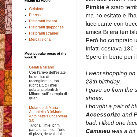
Milano da vivere
Pimkie
è stato terri
Gelaterie
ma ho esitato e l'ha
Pizzerie
Ristoranti italiani
luccicante con trec
Ristoranti giapponesi
amica Bi era terribi
Ristoranti stranieri
Però ho comprato un
Mercati rionali
Infatti costava 13€ -
Most popular posts of the
Spero in bene per il
week ♛
Gelati a Milano
I went shopping on t
Con l'arrivo dell'estate
ho deciso di
23th birthday.
raccogliere in una
rubrica tutti i miei
I gave up from the 
gelatai preferiti di
Milano, sull'esempio di
shoes.
quan...
I bought a pair of b
Mutande di Maria
Antonietta 3.0/Marie
Accessorize
and
Antoinette's underwear
3.0
bad, I liked one la
Tutorial I miei primi
Camaieu
was a bit 
pantaloncini con l'orlo
di pizzo, ricavati dai