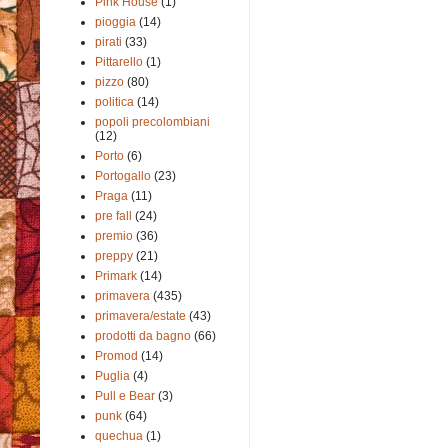
Pink House
(1)
pioggia
(14)
pirati
(33)
Pittarello
(1)
pizzo
(80)
politica
(14)
popoli precolombiani
(12)
Porto
(6)
Portogallo
(23)
Praga
(11)
pre fall
(24)
premio
(36)
preppy
(21)
Primark
(14)
primavera
(435)
primavera/estate
(43)
prodotti da bagno
(66)
Promod
(14)
Puglia
(4)
Pull e Bear
(3)
punk
(64)
quechua
(1)