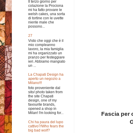
Il terzo giorno per
colazione la Prociona
mi ha fatto provare le
welsh cakes, una sorta
di tortine con le uvette
niente male che
possono...
27
Visto che oggi che è il
mio compleanno
lavoro, la mia famiglia
mi ha organizzato un
pranzo per festeggiare
ieri. Abbiamo mangiato
un ...
La Chapati Design ha
aperto un negozio a
Milano!!!
foto proveniente dal
sito/ photo taken from
the site Chapati
design, one of my
favourite brands,
opened a shop in
Fascia per c
Milan! I'm looking for...
G
Chi ha paura del lupo
cattivo?/Who fears the
big bad wolf?