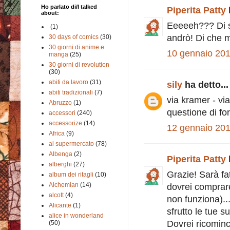
Ho parlato di/I talked
Piperita Patty
about:
Eeeeeh??? Di sol
(1)
andrò! Di che m
30 days of comics
(30)
30 giorni di anime e
10 gennaio 201
manga
(25)
30 giorni di revolution
(30)
abiti da lavoro
(31)
sily
ha detto...
abiti tradizionali
(7)
via kramer - via
Abruzzo
(1)
questione di fo
accessori
(240)
accessorize
(14)
12 gennaio 201
Africa
(9)
al supermercato
(78)
Albenga
(2)
Piperita Patty
alberghi
(27)
Grazie! Sarà fa
album dei ritagli
(10)
Alchemian
(14)
dovrei comprar
alcott
(4)
non funziona).
Alicante
(1)
sfrutto le tue 
alice in wonderland
Dovrei ricominc
(50)