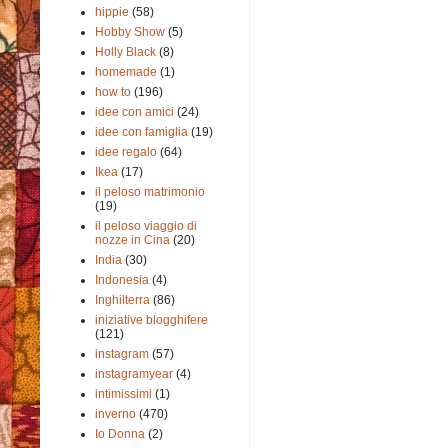
hippie
(58)
Hobby Show
(5)
Holly Black
(8)
homemade
(1)
how to
(196)
idee con amici
(24)
idee con famiglia
(19)
idee regalo
(64)
Ikea
(17)
il peloso matrimonio
(19)
il peloso viaggio di
nozze in Cina
(20)
India
(30)
Indonesia
(4)
Inghilterra
(86)
iniziative blogghifere
(121)
instagram
(57)
instagramyear
(4)
intimissimi
(1)
inverno
(470)
Io Donna
(2)