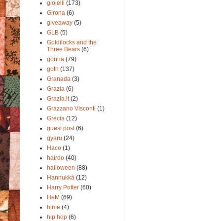
gioielli
(173)
Girona
(6)
giveaway
(5)
GLB
(5)
Goldilocks and the
Three Bears
(6)
gonna
(79)
goth
(137)
Granada
(3)
Grazia
(6)
Grazia.it
(2)
Grazzano Visconti
(1)
Grecia
(12)
guest post
(6)
gyaru
(24)
Haco
(1)
hairdo
(40)
halloween
(88)
Hannukkà
(12)
Harry Potter
(60)
HeM
(69)
hime
(4)
hip hop
(6)