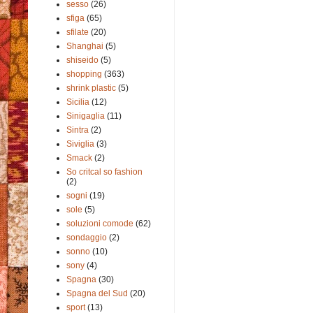
sesso
(26)
sfiga
(65)
sfilate
(20)
Shanghai
(5)
shiseido
(5)
shopping
(363)
shrink plastic
(5)
Sicilia
(12)
Sinigaglia
(11)
Sintra
(2)
Siviglia
(3)
Smack
(2)
So critcal so fashion
(2)
sogni
(19)
sole
(5)
soluzioni comode
(62)
sondaggio
(2)
sonno
(10)
sony
(4)
Spagna
(30)
Spagna del Sud
(20)
sport
(13)