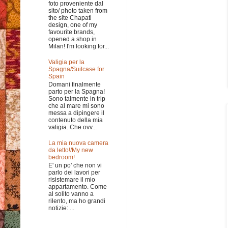
foto proveniente dal
sito/ photo taken from
the site Chapati
design, one of my
favourite brands,
opened a shop in
Milan! I'm looking for...
Valigia per la
Spagna/Suitcase for
Spain
Domani finalmente
parto per la Spagna!
Sono talmente in trip
che al mare mi sono
messa a dipingere il
contenuto della mia
valigia. Che ovv...
La mia nuova camera
da letto!/My new
bedroom!
E' un po' che non vi
parlo dei lavori per
risistemare il mio
appartamento. Come
al solito vanno a
rilento, ma ho grandi
notizie: ...