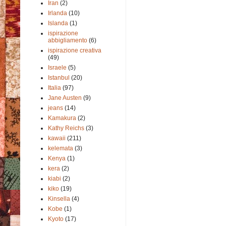
Iran
(2)
Irlanda
(10)
Islanda
(1)
ispirazione
abbigliamento
(6)
ispirazione creativa
(49)
Israele
(5)
Istanbul
(20)
Italia
(97)
Jane Austen
(9)
jeans
(14)
Kamakura
(2)
Kathy Reichs
(3)
kawaii
(211)
kelemata
(3)
Kenya
(1)
kera
(2)
kiabi
(2)
kiko
(19)
Kinsella
(4)
Kobe
(1)
Kyoto
(17)