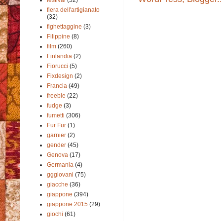
fiera dell'artigianato
(32)
fighettaggine
(3)
Filippine
(8)
film
(260)
Finlandia
(2)
Fiorucci
(5)
Fixdesign
(2)
Francia
(49)
freebie
(22)
fudge
(3)
fumetti
(306)
Fur Fur
(1)
garnier
(2)
gender
(45)
Genova
(17)
Germania
(4)
gggiovani
(75)
giacche
(36)
giappone
(394)
giappone 2015
(29)
giochi
(61)