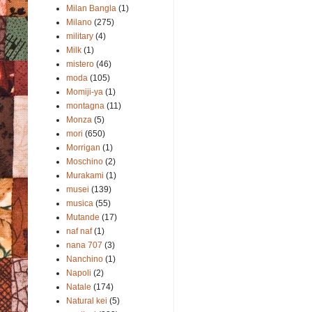
Milan Bangla
(1)
Milano
(275)
military
(4)
Milk
(1)
mistero
(46)
moda
(105)
Momiji-ya
(1)
montagna
(11)
Monza
(5)
mori
(650)
Morrigan
(1)
Moschino
(2)
Murakami
(1)
musei
(139)
musica
(55)
Mutande
(17)
naf naf
(1)
nana 707
(3)
Nanchino
(1)
Napoli
(2)
Natale
(174)
Natural kei
(5)