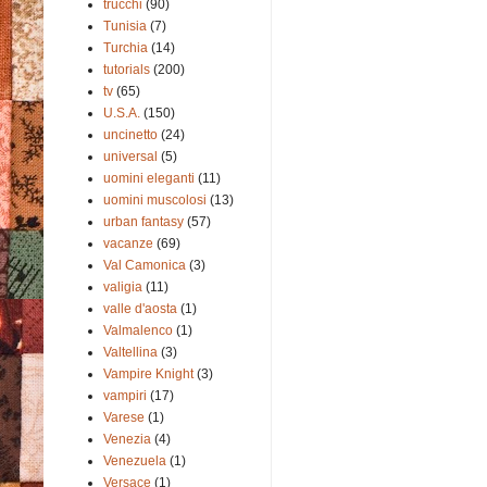
trucchi
(90)
Tunisia
(7)
Turchia
(14)
tutorials
(200)
tv
(65)
U.S.A.
(150)
uncinetto
(24)
universal
(5)
uomini eleganti
(11)
uomini muscolosi
(13)
urban fantasy
(57)
vacanze
(69)
Val Camonica
(3)
valigia
(11)
valle d'aosta
(1)
Valmalenco
(1)
Valtellina
(3)
Vampire Knight
(3)
vampiri
(17)
Varese
(1)
Venezia
(4)
Venezuela
(1)
Versace
(1)