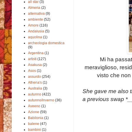
all star
(3)
Almeria
(2)
alternativa
(9)
ambiente
(52)
Amore
(116)
Andalusia
(5)
aquolina
(1)
archeologia domestica
(9)
Argentina
(1)
Mi ha passat
artisti
(127)
Asakusa
(2)
meraviglioso, res
Asos
(1)
visto che non 
assurdo
(254)
Athena's
(1)
Australia
(3)
She gave me also t
autunno
(422)
a
previous
swap
*
_
autunno/inverno
(36)
Aveeno
(1)
Azione
(59)
Babilonia
(1)
balene
(47)
bambini
(1)