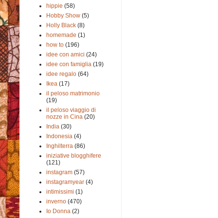
hippie
(58)
Hobby Show
(5)
Holly Black
(8)
homemade
(1)
how to
(196)
idee con amici
(24)
idee con famiglia
(19)
idee regalo
(64)
Ikea
(17)
il peloso matrimonio
(19)
il peloso viaggio di
nozze in Cina
(20)
India
(30)
Indonesia
(4)
Inghilterra
(86)
iniziative blogghifere
(121)
instagram
(57)
instagramyear
(4)
intimissimi
(1)
inverno
(470)
Io Donna
(2)