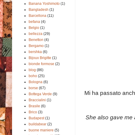
Banana Yoshimoto
(1)
Bangladesh
(1)
Barcellona
(11)
befana
(4)
Belgio
(1)
bellezza
(29)
Benetton
(4)
Bergamo
(1)
bershka
(6)
Bijoux Brigitte
(1)
bionde formose
(2)
blog
(86)
boho
(25)
Bologna
(6)
borse
(67)
Mi ha passato anche
Bottega Verde
(9)
Braccialini
(1)
Brasile
(6)
Brico
(3)
She
also gave me
Budapest
(1)
buildabear
(2)
buone maniere
(5)