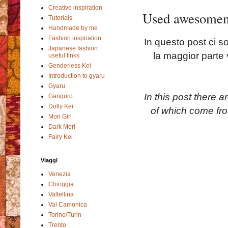
Creative inspiration
Used awesomen
Tutorials
Handmade by me
Fashion inspiration
In questo post ci s
Japanese fashion:
la maggior parte
useful links
Genderless Kei
Introduction to gyaru
Gyaru
In this
post there a
Ganguro
Dolly Kei
of which
come fr
Mori Girl
Dark Mori
Fairy Kei
Viaggi
Venezia
Chioggia
Valtellina
Val Camonica
Torino/Turin
Trento