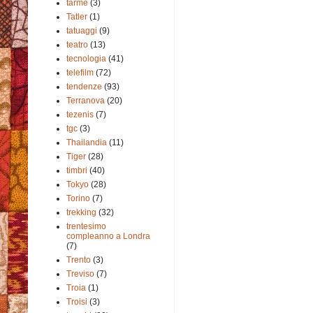
tarme
(3)
Tatler
(1)
tatuaggi
(9)
teatro
(13)
tecnologia
(41)
telefilm
(72)
tendenze
(93)
Terranova
(20)
tezenis
(7)
tgc
(3)
Thailandia
(11)
Tiger
(28)
timbri
(40)
Tokyo
(28)
Torino
(7)
trekking
(32)
trentesimo
compleanno a Londra
(7)
Trento
(3)
Treviso
(7)
Troia
(1)
Troisi
(3)