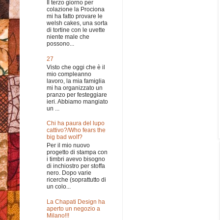
Il terzo giorno per
colazione la Prociona
mi ha fatto provare le
welsh cakes, una sorta
di tortine con le uvette
niente male che
possono...
27
Visto che oggi che è il
mio compleanno
lavoro, la mia famiglia
mi ha organizzato un
pranzo per festeggiare
ieri. Abbiamo mangiato
un ...
Chi ha paura del lupo
cattivo?/Who fears the
big bad wolf?
Per il mio nuovo
progetto di stampa con
i timbri avevo bisogno
di inchiostro per stoffa
nero. Dopo varie
ricerche (soprattutto di
un colo...
La Chapati Design ha
aperto un negozio a
Milano!!!