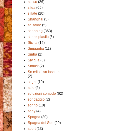
sesso
(26)
sfiga
(65)
sfilate
(20)
Shanghai
(5)
shiseido
(5)
shopping
(363)
shrink plastic
(5)
Sicilia
(12)
Sinigaglia
(11)
Sintra
(2)
Siviglia
(3)
Smack
(2)
So critcal so fashion
(2)
sogni
(19)
sole
(5)
soluzioni comode
(62)
sondaggio
(2)
sonno
(10)
sony
(4)
Spagna
(30)
Spagna del Sud
(20)
sport
(13)