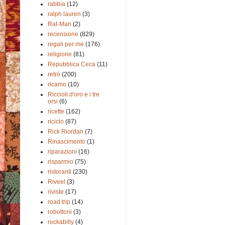
rabbia
(12)
ralph lauren
(3)
Rat-Man
(2)
recensione
(829)
regali per me
(176)
religione
(81)
Repubblica Ceca
(11)
retrò
(200)
ricamo
(10)
Riccioli d'oro e i tre
orsi
(6)
ricette
(162)
riciclo
(87)
Rick Riordan
(7)
Rinascimento
(1)
riparazioni
(16)
risparmio
(75)
ristoranti
(230)
Riveel
(3)
riviste
(17)
road trip
(14)
robottoni
(3)
rockabilly
(4)