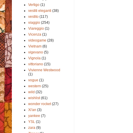
Vertigo
(1)
vestiti eleganti
(38)
vestito
(117)
viaggio
(254)
Viareggio
(1)
Vicenza
(1)
videogame
(28)
Vietnam
(6)
vigevano
(5)
Vignola
(1)
vittoriano
(15)
Vivienne Westwood
(1)
vogue
(1)
western
(25)
wild
(32)
wishlist
(61)
wonder rocket
(27)
Xi'an
(3)
yankee
(7)
YSL
(1)
zara
(9)