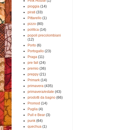
Pink House
(1)
pioggia
(14)
pirati
(33)
Pittarello
(1)
pizzo
(80)
politica
(14)
popoli precolombiani
(12)
Porto
(6)
Portogallo
(23)
Praga
(11)
pre fall
(24)
premio
(36)
preppy
(21)
Primark
(14)
primavera
(435)
primavera/estate
(43)
prodotti da bagno
(66)
Promod
(14)
Puglia
(4)
Pull e Bear
(3)
punk
(64)
quechua
(1)