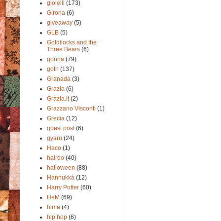
gioielli
(173)
Girona
(6)
giveaway
(5)
GLB
(5)
Goldilocks and the
Three Bears
(6)
gonna
(79)
goth
(137)
Granada
(3)
Grazia
(6)
Grazia.it
(2)
Grazzano Visconti
(1)
Grecia
(12)
guest post
(6)
gyaru
(24)
Haco
(1)
hairdo
(40)
halloween
(88)
Hannukkà
(12)
Harry Potter
(60)
HeM
(69)
hime
(4)
hip hop
(6)