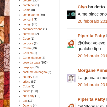
colore
(130)
combipel
(1)
Clyo
ha detto..
Como
(8)
A me piacciono 
compleanno
(50)
concerti
(7)
20 febbraio 201
conigli
(73)
contraccezione
(1)
converse
(2)
Piperita Patty
Coop
(1)
@Clyo: volevo p
cordova
(2)
qualche tipo.
Corea
(13)
Corsica
(1)
20 febbraio 201
Corto Maltese
(2)
cose da casa
(105)
cosplay
(13)
Morgane Anne
costume da bagno
(2)
country
(18)
La gonna è mer
critica
(82)
20 febbraio 201
Cuba
(2)
cucito
(188)
cult party
(13)
Piperita Patty
das
(13)
Datong
(4)
@Vittorina: mi 