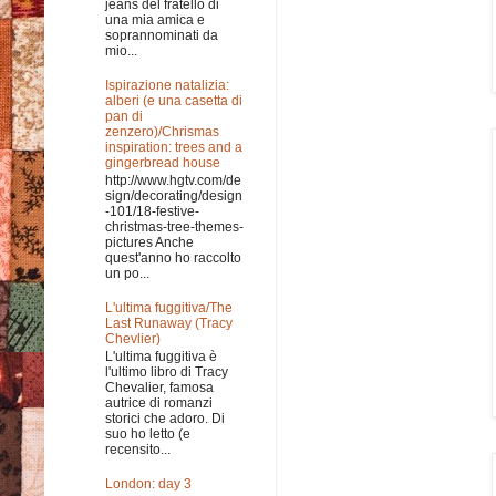
jeans del fratello di
una mia amica e
soprannominati da
mio...
Ispirazione natalizia:
alberi (e una casetta di
pan di
zenzero)/Chrismas
inspiration: trees and a
gingerbread house
http://www.hgtv.com/de
sign/decorating/design
-101/18-festive-
christmas-tree-themes-
pictures Anche
quest'anno ho raccolto
un po...
L'ultima fuggitiva/The
Last Runaway (Tracy
Chevlier)
L'ultima fuggitiva è
l'ultimo libro di Tracy
Chevalier, famosa
autrice di romanzi
storici che adoro. Di
suo ho letto (e
recensito...
London: day 3