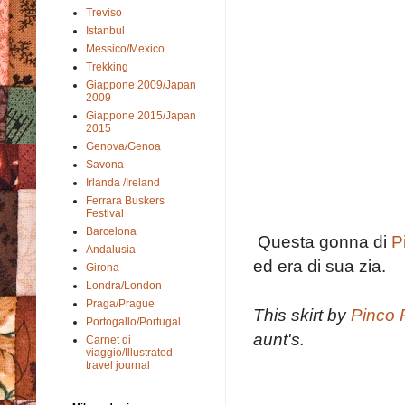
Treviso
Istanbul
Messico/Mexico
Trekking
Giappone 2009/Japan
2009
Giappone 2015/Japan
2015
Genova/Genoa
Savona
Irlanda /Ireland
Ferrara Buskers
Festival
Barcelona
Questa gonna di
P
Andalusia
ed era di sua zia.
Girona
Londra/London
Praga/Prague
This skirt by
Pinco 
Portogallo/Portugal
aunt's.
Carnet di
viaggio/Illustrated
travel journal