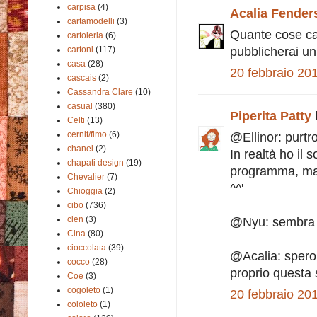
carpisa
(4)
Acalia Fender
cartamodelli
(3)
Quante cose ca
cartoleria
(6)
cartoni
(117)
pubblicherai un
casa
(28)
20 febbraio 201
cascais
(2)
Cassandra Clare
(10)
casual
(380)
Piperita Patty
Celti
(13)
cernit/fimo
(6)
@Ellinor: purtr
chanel
(2)
In realtà ho il
chapati design
(19)
programma, ma g
Chevalier
(7)
^^'
Chioggia
(2)
cibo
(736)
cien
(3)
@Nyu: sembra un
Cina
(80)
cioccolata
(39)
@Acalia: spero 
cocco
(28)
proprio questa 
Coe
(3)
cogoleto
(1)
20 febbraio 201
cololeto
(1)