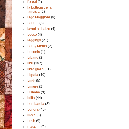
l'oreal
(1)
la bottega della
fantasia
(2)
lago Maggiore
(9)
Laurea
(8)
lavori a sbalzo
(4)
Lecco
(4)
leggings
(21)
Leroy Merlin
(2)
Lettonia
(1)
Libano
(2)
libri
(297)
libro giallo
(11)
Liguria
(40)
Lindt
(5)
Liniere
(2)
Lisbona
(9)
lolita
(44)
Lombardia
(3)
Londra
(46)
lucca
(6)
Lush
(9)
macchie
(5)