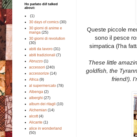
Ho parlato di/I talked
about:
(1)
30 days of comics
(30)
Queste piccole mera
30 giorni di anime e
manga
(25)
sono il pesce ro
30 giorni di revolution
(30)
simpatica (l'ha fatt
abiti da lavoro
(31)
abiti tradizionali
(7)
These little
amazin
Abruzzo
(1)
accessori
(240)
goldfish
, the
Tyran
accessorize
(14)
friend!).
I
Africa
(9)
al supermercato
(78)
Albenga
(2)
alberghi
(27)
album dei ritagli
(10)
Alchemian
(14)
alcott
(4)
Alicante
(1)
alice in wonderland
(50)