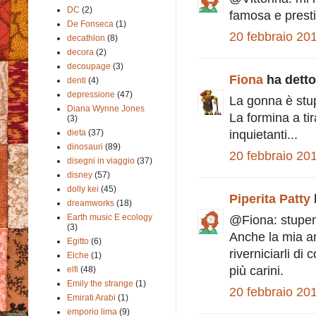
DC
(2)
famosa e presti
De Fonseca
(1)
20 febbraio 201
decathlon
(8)
decora
(2)
decoupage
(3)
Fiona
ha detto.
denti
(4)
depressione
(47)
La gonna è stu
Diana Wynne Jones
La formina a tir
(3)
dieta
(37)
inquietanti...
dinosauri
(89)
20 febbraio 201
disegni in viaggio
(37)
disney
(57)
dolly kei
(45)
Piperita Patty
dreamworks
(18)
Earth music E ecology
@Fiona: stupend
(3)
Anche la mia ami
Egitto
(6)
riverniciarli d
Elche
(1)
più carini.
elfi
(48)
Emily the strange
(1)
20 febbraio 201
Emirati Arabi
(1)
emporio lima
(9)