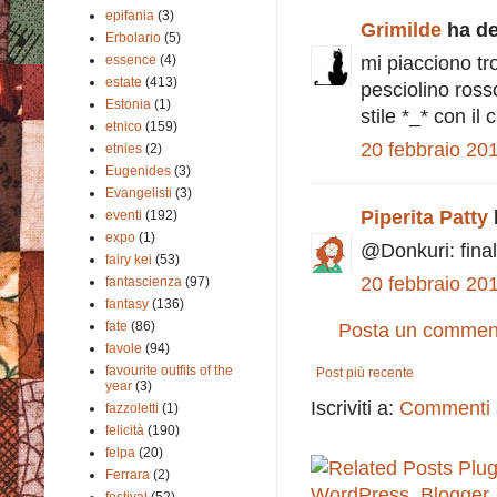
epifania
(3)
Grimilde
ha det
Erbolario
(5)
essence
(4)
mi piacciono tro
estate
(413)
pesciolino rosso
Estonia
(1)
stile *_* con il
etnico
(159)
20 febbraio 201
etnies
(2)
Eugenides
(3)
Evangelisti
(3)
Piperita Patty
eventi
(192)
expo
(1)
@Donkuri: final
fairy kei
(53)
20 febbraio 201
fantascienza
(97)
fantasy
(136)
fate
(86)
Posta un commen
favole
(94)
favourite outfits of the
Post più recente
year
(3)
Iscriviti a:
Commenti s
fazzoletti
(1)
felicità
(190)
felpa
(20)
Ferrara
(2)
festival
(52)