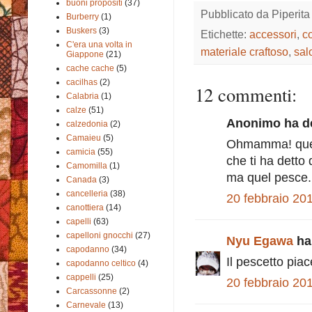
buoni propositi
(37)
Pubblicato da
Piperita
Burberry
(1)
Buskers
(3)
Etichette:
accessori
,
c
C'era una volta in
materiale craftoso
,
sal
Giappone
(21)
cache cache
(5)
cacilhas
(2)
12 commenti:
Calabria
(1)
calze
(51)
Anonimo ha de
calzedonia
(2)
Camaieu
(5)
Ohmamma! quel p
camicia
(55)
che ti ha detto
Camomilla
(1)
ma quel pesce..
Canada
(3)
cancelleria
(38)
20 febbraio 201
canottiera
(14)
capelli
(63)
capelloni gnocchi
(27)
Nyu Egawa
ha 
capodanno
(34)
Il pescetto pia
capodanno celtico
(4)
cappelli
(25)
20 febbraio 201
Carcassonne
(2)
Carnevale
(13)