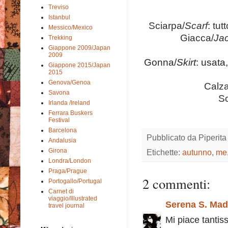
Treviso
Istanbul
Sciarpa/
Scarf
: tut
Messico/Mexico
Giacca/
Jac
Trekking
Giappone 2009/Japan
2009
Gonna/
Skirt
:
usata,
Giappone 2015/Japan
2015
Genova/Genoa
Calza
Savona
Sc
Irlanda /Ireland
Ferrara Buskers
Festival
Barcelona
Pubblicato da
Piperita
Andalusia
Girona
Etichette:
autunno
,
me
Londra/London
Praga/Prague
2 commenti:
Portogallo/Portugal
Carnet di
viaggio/Illustrated
Serena S. Ma
travel journal
Mi piace tantis