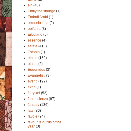
elfi
(48)
Emily the strange
(1)
Emirati Arabi
(1)
emporio lima
(9)
epifania
(3)
Erbolario
(5)
essence
(4)
estate
(413)
Estonia
(1)
etnico
(159)
etnies
(2)
Eugenides
(3)
Evangelisti
(3)
eventi
(192)
expo
(1)
fairy kei
(53)
fantascienza
(97)
fantasy
(136)
fate
(86)
favole
(94)
favourite outfits of the
year
(3)