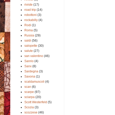
riviste
(17)
road trip
(14)
robottoni
(3)
rockabilly
(4)
Rodi
(1)
Roma
(5)
Russia
(29)
saldi
(56)
salopette
(30)
salute
(27)
san valentino
(46)
Sanrio
(4)
Sanx
(8)
Sardegna
(3)
Savona
(1)
scaldamuscoli
(4)
scan
(6)
scarpe
(97)
sciarpa
(20)
Scott Westerfeld
(5)
Scozia
(3)
scozzese
(46)