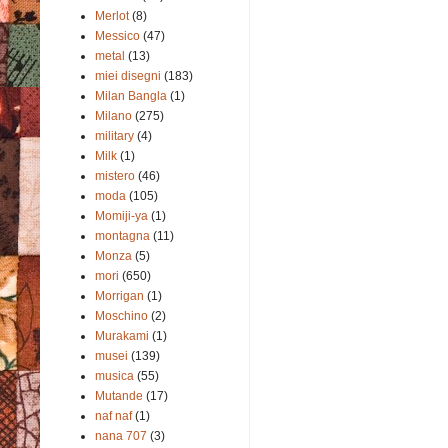
Merlot
(8)
Messico
(47)
metal
(13)
miei disegni
(183)
Milan Bangla
(1)
Milano
(275)
military
(4)
Milk
(1)
mistero
(46)
moda
(105)
Momiji-ya
(1)
montagna
(11)
Monza
(5)
mori
(650)
Morrigan
(1)
Moschino
(2)
Murakami
(1)
musei
(139)
musica
(55)
Mutande
(17)
naf naf
(1)
nana 707
(3)