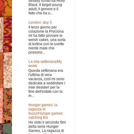
fantasy scritto da Holly
Black. Il target young
adult, il genere e il
fatto che ha u...
London: day 3
Il terzo giorno per
colazione la Prociona
mi ha fatto provare le
welsh cakes, una sorta
di tortine con le uvette
niente male che
possono...
La mia settimana/My
week
Questa settimana era
l'ultima di vera
vacanza, così mi sono
dedicata a soddisfare i
miei desideri per la
fine dell'estate con la
m...
Hunger games: la
ragazza di
fuoco/Hunger games:
catching fire
Ho visto il secondo film
della serie Hunger
Games, La ragazza di