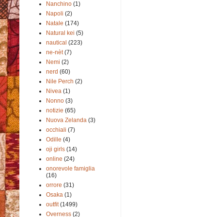
Nanchino
(1)
Napoli
(2)
Natale
(174)
Natural kei
(5)
nautical
(223)
ne-nèt
(7)
Nemi
(2)
nerd
(60)
Nile Perch
(2)
Nivea
(1)
Nonno
(3)
notizie
(65)
Nuova Zelanda
(3)
occhiali
(7)
Odille
(4)
oji girls
(14)
online
(24)
onorevole famiglia
(16)
orrore
(31)
Osaka
(1)
outfit
(1499)
Overness
(2)