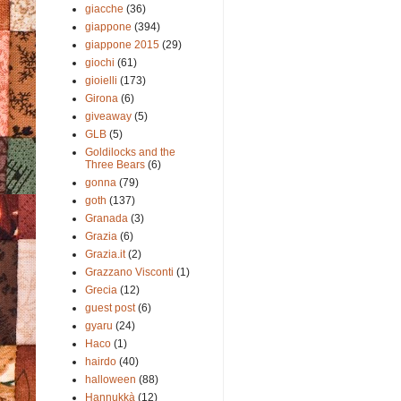
giacche
(36)
giappone
(394)
giappone 2015
(29)
giochi
(61)
gioielli
(173)
Girona
(6)
giveaway
(5)
GLB
(5)
Goldilocks and the
Three Bears
(6)
gonna
(79)
goth
(137)
Granada
(3)
Grazia
(6)
Grazia.it
(2)
Grazzano Visconti
(1)
Grecia
(12)
guest post
(6)
gyaru
(24)
Haco
(1)
hairdo
(40)
halloween
(88)
Hannukkà
(12)