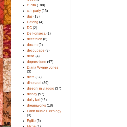
cucito
(188)
cult party
(13)
das
(13)
Datong
(4)
DC
(2)
De Fonseca
(1)
decathlon
(8)
decora
(2)
decoupage
(3)
denti
(4)
depressione
(47)
Diana Wynne Jones
(3)
dieta
(37)
dinosauri
(89)
disegni in viaggio
(37)
disney
(57)
dolly kei
(45)
dreamworks
(18)
Earth music E ecology
(3)
Egitto
(6)
Elche
(1)