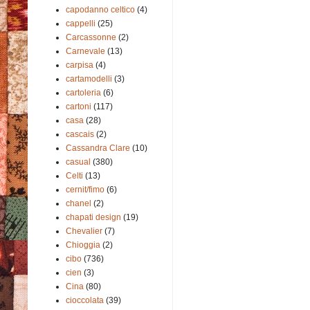
capodanno celtico
(4)
cappelli
(25)
Carcassonne
(2)
Carnevale
(13)
carpisa
(4)
cartamodelli
(3)
cartoleria
(6)
cartoni
(117)
casa
(28)
cascais
(2)
Cassandra Clare
(10)
casual
(380)
Celti
(13)
cernit/fimo
(6)
chanel
(2)
chapati design
(19)
Chevalier
(7)
Chioggia
(2)
cibo
(736)
cien
(3)
Cina
(80)
cioccolata
(39)