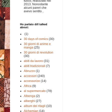
fuoco, realizzato nel
2013. Nonostante
alcuni pareri che
avevo sentito...
Ho parlato di/I talked
about:
(1)
30 days of comics
(30)
30 giorni di anime e
manga
(25)
30 giorni di revolution
(30)
abiti da lavoro
(31)
abiti tradizionali
(7)
Abruzzo
(1)
accessori
(240)
accessorize
(14)
Africa
(9)
al supermercato
(78)
Albenga
(2)
alberghi
(27)
album dei ritagli
(10)
Alchemian
(14)