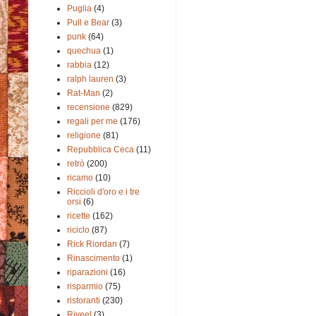
Puglia
(4)
Pull e Bear
(3)
punk
(64)
quechua
(1)
rabbia
(12)
ralph lauren
(3)
Rat-Man
(2)
recensione
(829)
regali per me
(176)
religione
(81)
Repubblica Ceca
(11)
retrò
(200)
ricamo
(10)
Riccioli d'oro e i tre
orsi
(6)
ricette
(162)
riciclo
(87)
Rick Riordan
(7)
Rinascimento
(1)
riparazioni
(16)
risparmio
(75)
ristoranti
(230)
Riveel
(3)