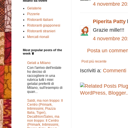
Milano da vivere
4 novembre 201
Gelaterie
Pizzerie
Ristoranti italiani
Piperita Patty
Ristoranti giapponesi
Grazie mille!!!
Ristoranti stranieri
Mercati rionali
4 novembre 201
Posta un commen
Most popular posts of the
week ♛
Post più recente
Gelati a Milano
Con l'arrivo dell'estate
Iscriviti a:
Commenti s
ho deciso di
raccogliere in una
rubrica tutti i miei
gelatai preferiti di
Milano, sull'esempio di
quan...
Saldi, ma non troppo: Il
Centro (Primark,
Intimissimi, Piazza
Italia, Tiger),
Decathlon/Sales, ma
non troppo: Il Centro
(Primark, Intimissimi,