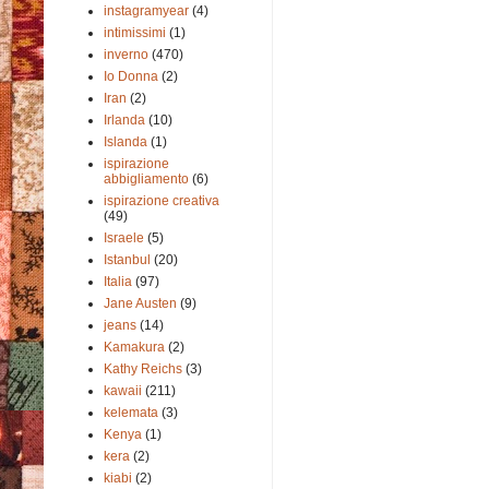
instagramyear
(4)
intimissimi
(1)
inverno
(470)
Io Donna
(2)
Iran
(2)
Irlanda
(10)
Islanda
(1)
ispirazione
abbigliamento
(6)
ispirazione creativa
(49)
Israele
(5)
Istanbul
(20)
Italia
(97)
Jane Austen
(9)
jeans
(14)
Kamakura
(2)
Kathy Reichs
(3)
kawaii
(211)
kelemata
(3)
Kenya
(1)
kera
(2)
kiabi
(2)