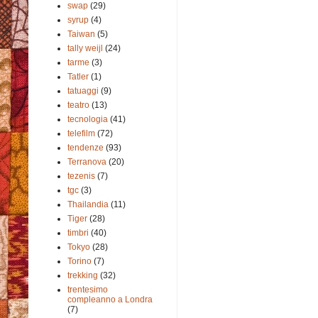
swap
(29)
syrup
(4)
Taiwan
(5)
tally weijl
(24)
tarme
(3)
Tatler
(1)
tatuaggi
(9)
teatro
(13)
tecnologia
(41)
telefilm
(72)
tendenze
(93)
Terranova
(20)
tezenis
(7)
tgc
(3)
Thailandia
(11)
Tiger
(28)
timbri
(40)
Tokyo
(28)
Torino
(7)
trekking
(32)
trentesimo
compleanno a Londra
(7)