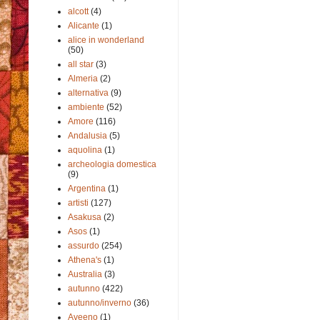
alcott
(4)
Alicante
(1)
alice in wonderland
(50)
all star
(3)
Almeria
(2)
alternativa
(9)
ambiente
(52)
Amore
(116)
Andalusia
(5)
aquolina
(1)
archeologia domestica
(9)
Argentina
(1)
artisti
(127)
Asakusa
(2)
Asos
(1)
assurdo
(254)
Athena's
(1)
Australia
(3)
autunno
(422)
autunno/inverno
(36)
Aveeno
(1)