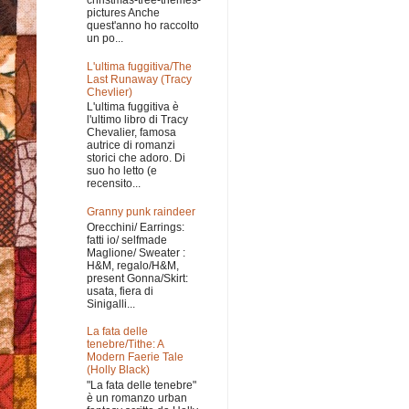
christmas-tree-themes-
pictures Anche
quest'anno ho raccolto
un po...
L'ultima fuggitiva/The
Last Runaway (Tracy
Chevlier)
L'ultima fuggitiva è
l'ultimo libro di Tracy
Chevalier, famosa
autrice di romanzi
storici che adoro. Di
suo ho letto (e
recensito...
Granny punk raindeer
Orecchini/ Earrings:
fatti io/ selfmade
Maglione/ Sweater :
H&M, regalo/H&M,
present Gonna/Skirt:
usata, fiera di
Sinigalli...
La fata delle
tenebre/Tithe: A
Modern Faerie Tale
(Holly Black)
"La fata delle tenebre"
è un romanzo urban