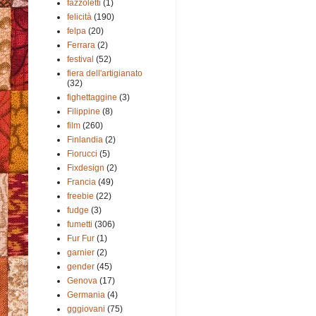
fazzoletti
(1)
felicità
(190)
felpa
(20)
Ferrara
(2)
festival
(52)
fiera dell'artigianato
(32)
fighettaggine
(3)
Filippine
(8)
film
(260)
Finlandia
(2)
Fiorucci
(5)
Fixdesign
(2)
Francia
(49)
freebie
(22)
fudge
(3)
fumetti
(306)
Fur Fur
(1)
garnier
(2)
gender
(45)
Genova
(17)
Germania
(4)
gggiovani
(75)