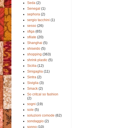
Seda
(2)
Senegal
(1)
sephora
(2)
sergio tacchini
(1)
sesso
(26)
sfiga
(65)
sfilate
(20)
Shanghai
(5)
shiseido
(5)
shopping
(363)
shrink plastic
(5)
Sicilia
(12)
Sinigaglia
(11)
Sintra
(2)
Siviglia
(3)
Smack
(2)
So critcal so fashion
(2)
sogni
(19)
sole
(5)
soluzioni comode
(62)
sondaggio
(2)
sonno
(10)