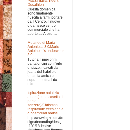
Piazza Italia, Tiger),
Decathlon
Questa domenica
sono finalmente
riuscita a farmi portare
da Il Centro, il nuovo
gigantesco centro
commerciale che ha
aperto ad Arese. ...
Mutande di Maria
Antonietta 3.0/Marie
Antoinette's underwear
3.0
Tutorial I miei primi
pantaloncini con l'orlo
di pizzo, ricavati dai
jeans del fratello di
una mia amica e
soprannominati da
mio...
Ispirazione natalizia:
alberi (e una casetta di
pan di
zenzero)/Chrismas
inspiration: trees and a
gingerbread house
http://www.hgtv.com/de
sign/decorating/design
-101/18-festive-