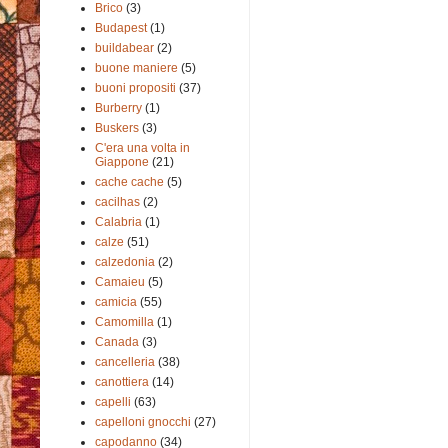
Brico
(3)
Budapest
(1)
buildabear
(2)
buone maniere
(5)
buoni propositi
(37)
Burberry
(1)
Buskers
(3)
C'era una volta in
Giappone
(21)
cache cache
(5)
cacilhas
(2)
Calabria
(1)
calze
(51)
calzedonia
(2)
Camaieu
(5)
camicia
(55)
Camomilla
(1)
Canada
(3)
cancelleria
(38)
canottiera
(14)
capelli
(63)
capelloni gnocchi
(27)
capodanno
(34)