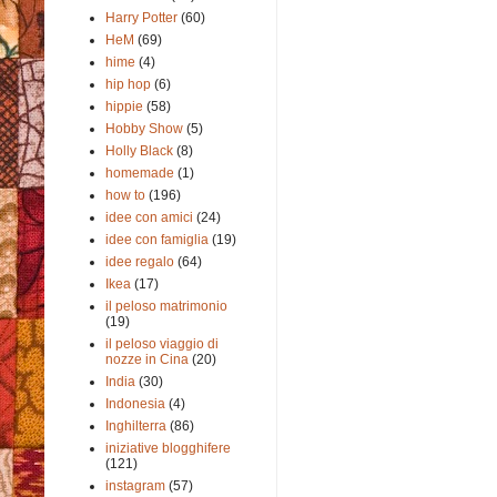
Harry Potter
(60)
HeM
(69)
hime
(4)
hip hop
(6)
hippie
(58)
Hobby Show
(5)
Holly Black
(8)
homemade
(1)
how to
(196)
idee con amici
(24)
idee con famiglia
(19)
idee regalo
(64)
Ikea
(17)
il peloso matrimonio
(19)
il peloso viaggio di
nozze in Cina
(20)
India
(30)
Indonesia
(4)
Inghilterra
(86)
iniziative blogghifere
(121)
instagram
(57)